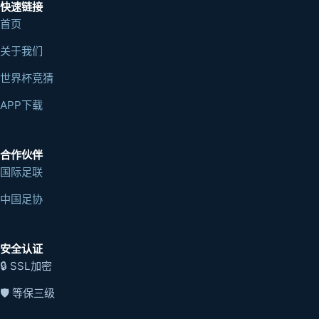
快速链接
首页
关于我们
世界杯竞猜
APP下载
合作伙伴
国际足联
中国足协
安全认证
🔒 SSL加密
🛡️ 等保三级